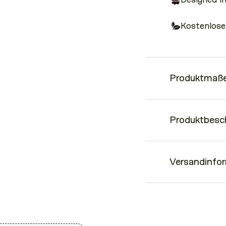
Kostenlose
Produktmaße
•
Perfektes Style 
Produktbesc
Goldener Karabiner
•
•
60cm L - 1cm B
Der Chain Strap in G
Versandinfo
Er ist die perfekte 
schicker sein darf.
Lieferzeiten
Wir versenden inner