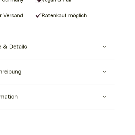
r Versand
Ratenkauf möglich
 & Details
Update für deine MAKANI Bag
hreibung
 zum einfachen befestigen
old verleiht deiner MAKANI Bag einen eleganten Stil.
rmation
Ergänzung und eignet sich perfekt, wenn es etwas
halb von 24 Stunden