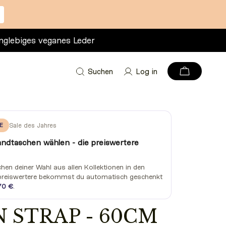
nglebiges veganes Leder
Suchen
Log in
E
Sale des Jahres
andtaschen wählen - die preiswertere
en deiner Wahl aus allen Kollektionen in den
preiswertere bekommst du automatisch geschenkt
70 €
.
 STRAP - 60CM