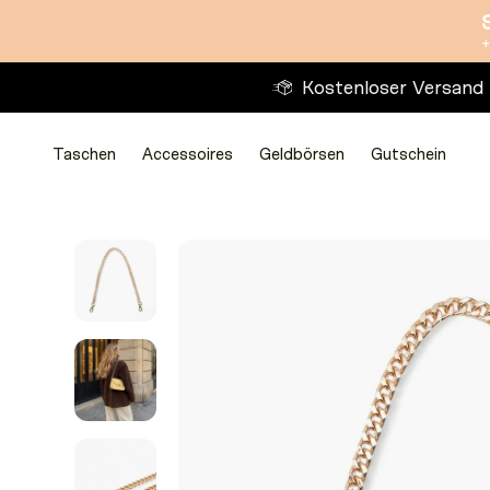
Direkt
+
zum
Inhalt
Kostenloser Versand
Taschen
Accessoires
Geldbörsen
Gutschein
Taschen
Taschen
Accessoires
Accessoires
Geldbörsen
Geldbörsen
Gutschein
Zu
Produktinformationen
springen