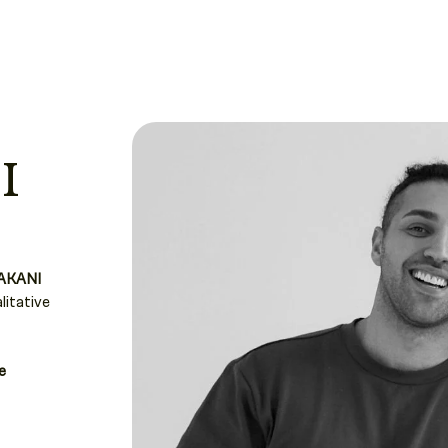
I
AKANI
litative
e