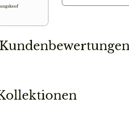
ungskauf
Vorbestellung
Sollte ein Teil deine
Bestellung erst dann
ist.
Kundenbewertunge
So sparen wir einen
Pflegehinweis
Bitte vermeidet den
chemischen Substanz
kann.
Kollektionen