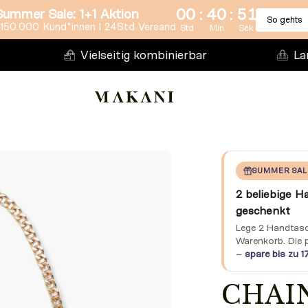
:
:
00
40
50
Summer Sale: 1+1 Aktion
So gehts
150.000 Kund*innen l 24Std Versand
Std
Min
Sek
Vielseitig kombinierbar
La
SUMMER SAL
2 beliebige H
geschenkt
Lege 2 Handtasch
Warenkorb. Die 
–
spare bis zu 1
CHAIN