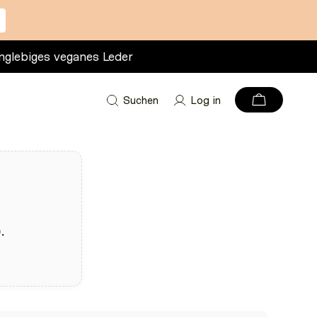
nglebiges veganes Leder
Suchen
Log in
.