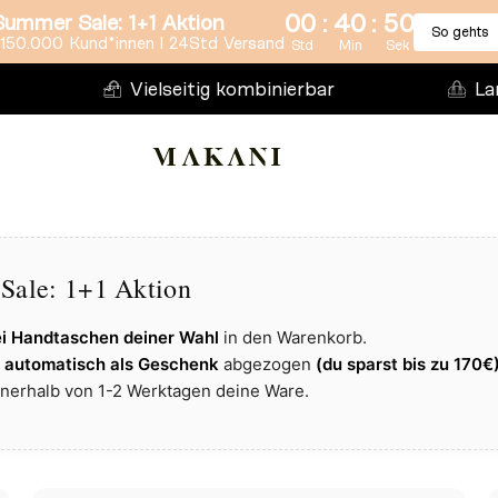
:
:
00
40
49
Summer Sale: 1+1 Aktion
So gehts
150.000 Kund*innen l 24Std Versand
Std
Min
Sek
Vielseitig kombinierbar
La
Sale: 1+1 Aktion
i Handtaschen deiner Wahl
in den Warenkorb.
d automatisch als Geschenk
abgezogen
(du sparst bis zu
170€)
nnerhalb von 1-2 Werktagen deine Ware.