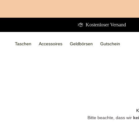
Direkt
zum
Inhalt
Kostenloser Versand
Taschen
Accessoires
Geldbörsen
Gutschein
Taschen
Taschen
Accessoires
Accessoires
Geldbörsen
Geldbörsen
Gutschein
K
Bitte beachte, dass wir
ke