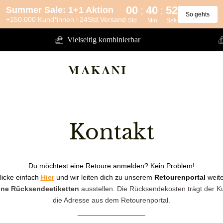
00
40
51
:
:
Summer Sale: 1+1 Aktion
So gehts
+150.000 Kund*innen l 24Std Versand
Std
Min
Sek
Vielseitig kombinierbar
Kontakt
Du möchtest eine Retoure anmelden? Kein Problem!
licke einfach
Hier
und wir leiten dich zu unserem
Retourenportal
weite
ine Rücksendeetiketten
ausstellen. Die Rücksendekosten trägt der Kun
die Adresse aus dem Retourenportal.
_________________