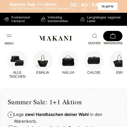
:
:
Summer Sale: 1+1 Aktion
00
40
54
So gehts
Direkt
+150.000 Kund*innen l 24Std Versand
Std
Min
Sek
zum
Kostenloser
Vielseitig
Langlebiges veganes
Versand
kombinierbar
Leder
Inhalt
SUCHEN
WARENKORB
MENÜ
ALLE
EMALIA
NALUA
CHLOIE
EMI
TASCHEN
Summer Sale: 1+1 Aktion
Lege
zwei Handtaschen deiner Wahl
in den
1
Warenkorb.