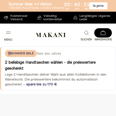
:
:
Summer Sale: 1+1 Aktion
00
40
50
So gehts
Direkt
+150.000 Kund*innen l 24Std Versand
Std
Min
Sek
zum
Kostenloser
Vielseitig
Langlebiges veganes
Versand
kombinierbar
Leder
Inhalt
SUCHEN
WARENKORB
MENÜ
SUMMER SALE
Sale des Jahres
2 beliebige Handtaschen wählen - die preiswertere
geschenkt
Lege 2 Handtaschen deiner Wahl aus allen Kollektionen in den
Warenkorb. Die preiswertere bekommst du automatisch
geschenkt –
spare bis zu 170 €
.
Zu
Produktinformationen
springen