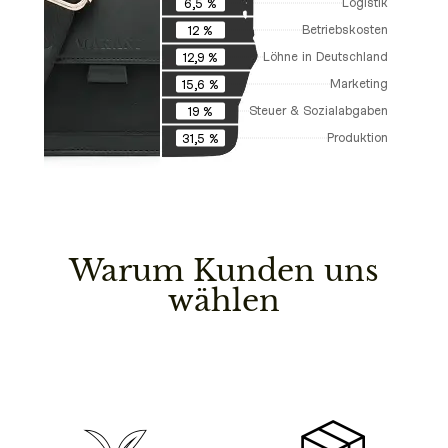
Logistik
6,5 %
Betriebskosten
12 %
Löhne in Deutschland
12,9 %
Marketing
15,6 %
Steuer & Sozialabgaben
19 %
Produktion
31,5 %
Warum Kunden uns
wählen