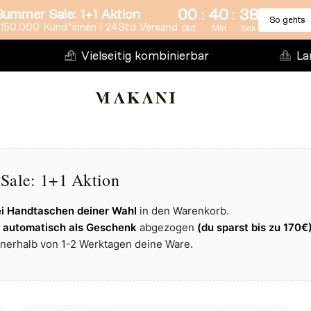
:
:
00
40
37
Summer Sale: 1+1 Aktion
So gehts
150.000 Kund*innen l 24Std Versand
Std
Min
Sek
Vielseitig kombinierbar
La
Sale: 1+1 Aktion
i Handtaschen deiner Wahl
in den Warenkorb.
d automatisch als Geschenk
abgezogen
(du sparst bis zu
170€)
nnerhalb von 1-2 Werktagen deine Ware.