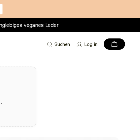
nglebiges veganes Leder
Suchen
Log in
.