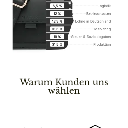
Logistik
6,5 %
Betriebskosten
12 %
Löhne in Deutschland
12,9 %
Marketing
15,6 %
Steuer & Sozialabgaben
19 %
Produktion
31,5 %
Warum Kunden uns
wählen