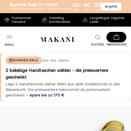
:
:
Summer Sale: 1+1 Aktion
00
40
53
So gehts
Direkt
+150.000 Kund*innen l 24Std Versand
Std
Min
Sek
zum
Kostenloser
Vielseitig
Langlebiges veganes
Versand
kombinierbar
Leder
Inhalt
SUCHEN
WARENKORB
MENÜ
SUMMER SALE
Sale des Jahres
2 beliebige Handtaschen wählen - die preiswertere
geschenkt
Lege 2 Handtaschen deiner Wahl aus allen Kollektionen in den
Warenkorb. Die preiswertere bekommst du automatisch
geschenkt –
spare bis zu 170 €
.
Zu
Produktinformationen
springen