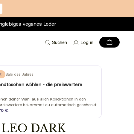
nglebiges veganes Leder
Suchen
Log in
E
Sale des Jahres
andtaschen wählen - die preiswertere
en deiner Wahl aus allen Kollektionen in den
preiswertere bekommst du automatisch geschenkt
70 €
.
 LEO DARK