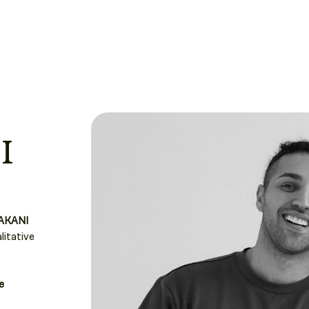
I
AKANI
litative
e