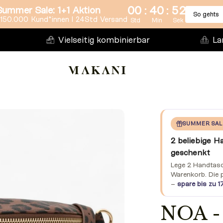
:
:
00
40
50
Summer Sale: 1+1 Aktion
So gehts
150.000 Kund*innen l 24Std Versand
Std
Min
Sek
Vielseitig kombinierbar
La
SUMMER SAL
2 beliebige H
geschenkt
Lege 2 Handtasch
Warenkorb. Die 
–
spare bis zu 1
NOA -