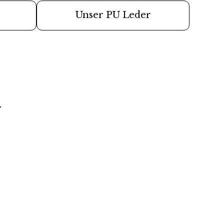
rei ab 49,90€
Unser PU Leder
r Lieferung erst später lieferbar sein, senden wir die
 raus, wenn auch die zweite/dritte Ware auf Lager
n
 Versandweg und belasten die Umwelt nicht unnötig.
 Kontakt zu Desinfektionsmittel oder anderen
en, da die Oberfläche dadurch angegriffen werden