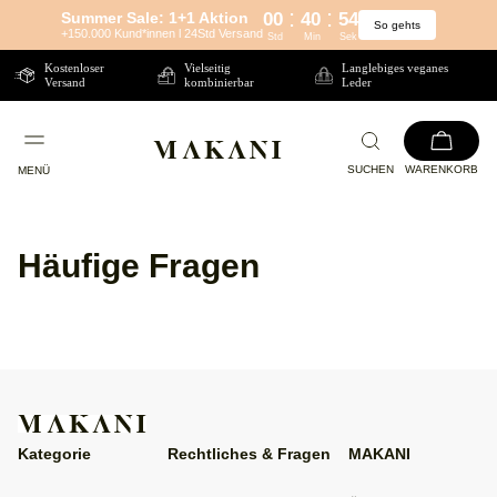
:
:
Summer Sale: 1+1 Aktion
00
40
54
So gehts
Direkt
+150.000 Kund*innen l 24Std Versand
Std
Min
Sek
zum
Kostenloser
Vielseitig
Langlebiges veganes
Versand
kombinierbar
Leder
Inhalt
SUCHEN
WARENKORB
MENÜ
Häufige Fragen
Kategorie
Rechtliches & Fragen
MAKANI