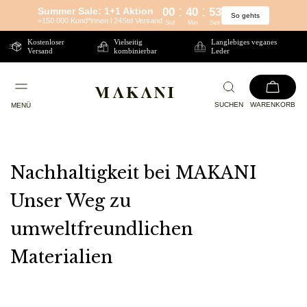
:
:
Summer Sale: 1+1 Aktion
00
40
52
So gehts
Direkt
+150.000 Kund*innen l 24Std Versand
Std
Min
Sek
zum
Kostenloser
Vielseitig
Langlebiges veganes
Versand
kombinierbar
Leder
Inhalt
SUCHEN
WARENKORB
MENÜ
Nachhaltigkeit bei MAKANI
Unser Weg zu
umweltfreundlichen
Materialien