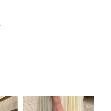
r Lieferung erst später lieferbar sein, senden wir die
 raus, wenn auch die zweite/dritte Ware auf Lager
n
 Versandweg und belasten die Umwelt nicht unnötig.
 Kontakt zu Desinfektionsmittel oder anderen
en, da die Oberfläche dadurch angegriffen werden