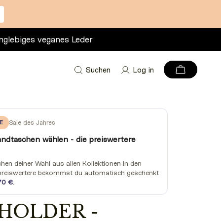
nglebiges veganes Leder
Suchen
Log in
E
Sale des Jahres
andtaschen wählen - die preiswertere
en deiner Wahl aus allen Kollektionen in den
preiswertere bekommst du automatisch geschenkt
70 €
.
HOLDER -