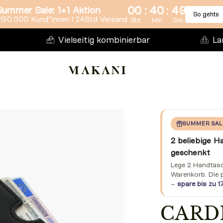
:
:
00
40
47
Summer Sale: 1+1 Aktion
So gehts
150.000 Kund*innen l 24Std Versand
Std
Min
Sek
Vielseitig kombinierbar
La
SUMMER SAL
2 beliebige H
geschenkt
Lege 2 Handtasch
Warenkorb. Die 
–
spare bis zu 1
CARD