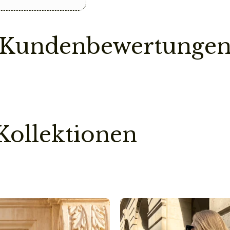
Sollte ein Teil deine
Bestellung erst dann
ist.
Kundenbewertunge
So sparen wir einen
Pflegehinweis
Bitte vermeidet den
chemischen Substanz
kann.
Kollektionen