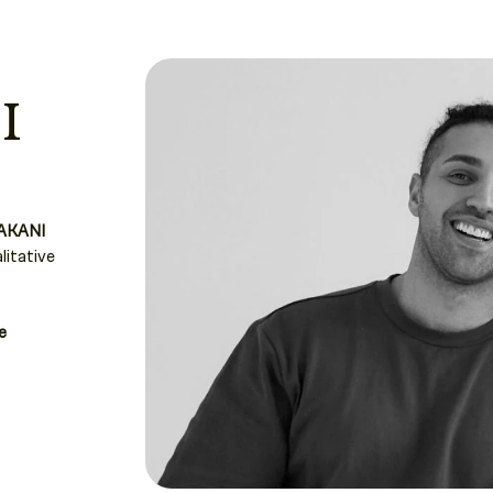
I
AKANI
litative
e