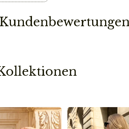
Bestellung erst dann
ist.
Kundenbewertunge
So sparen wir einen
Pflegehinweis
Bitte vermeidet den
chemischen Substanz
kann.
Kollektionen