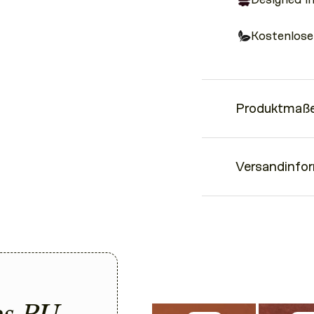
Kostenlose
Produktmaße
Perfektes Style U
•
Versandinfo
Goldener Karabiner
•
längenverstellbar 
•
strapazierfähiges M
•
Lieferzeiten
ca. 4 cm breit
•
Wir versenden inner
Die Lieferung innerh