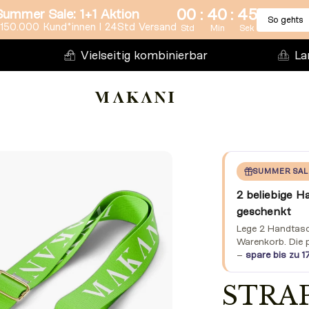
:
:
00
40
44
Summer Sale: 1+1 Aktion
So gehts
150.000 Kund*innen l 24Std Versand
Std
Min
Sek
Vielseitig kombinierbar
La
SUMMER SAL
2 beliebige H
geschenkt
Lege 2 Handtasch
Warenkorb. Die 
–
spare bis zu 1
STRA