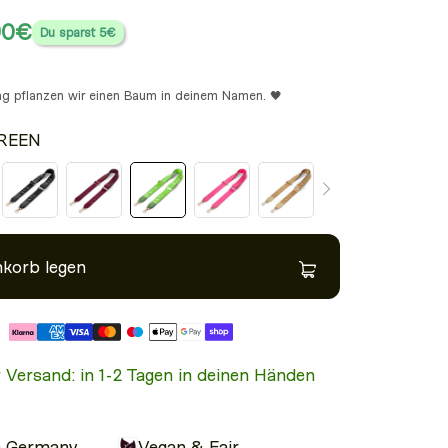
90€
Du sparst
5€
ung pflanzen wir einen Baum in deinem Namen. 🖤
REEN
nkorb legen
 perfektes Add-on zur Tasche
r Versand: in 1-2 Tagen in deinen Händen
n Germany
Vegan & Fair