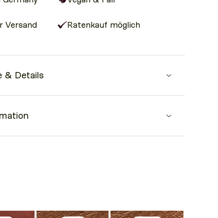
r Versand
Ratenkauf möglich
 & Details
pdate für deine Crossbody Bag
rmation
 zum einfachen befestigen
(87 cm - 129 cm)
aterial
halb von 24 Stunden
alb Deutschland erfolgt nach 1 – 2 Werktagen.