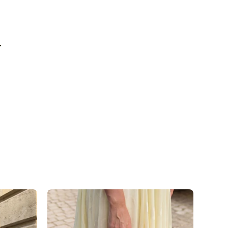
 raus, wenn auch die zweite/dritte Ware auf Lager
n
 Versandweg und belasten die Umwelt nicht unnötig.
 Kontakt zu Desinfektionsmittel oder anderen
en, da die Oberfläche dadurch angegriffen werden