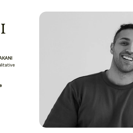
I
AKANI
litative
e