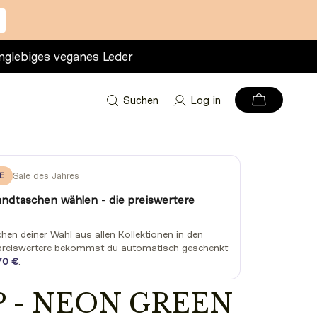
nglebiges veganes Leder
Suchen
Log in
E
Sale des Jahres
andtaschen wählen - die preiswertere
en deiner Wahl aus allen Kollektionen in den
preiswertere bekommst du automatisch geschenkt
70 €
.
P - NEON GREEN