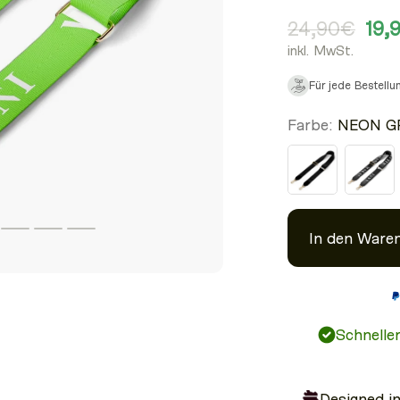
24,90€
19,
inkl. MwSt.
Für jede Bestell
Farbe:
NEON G
In den Ware
Dein
Schnelle
Designed i