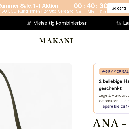
:
:
00
40
28
Summer Sale: 1+1 Aktion
So gehts
150.000 Kund*innen l 24Std Versand
Std
Min
Sek
Vielseitig kombinierbar
La
SUMMER SAL
2 beliebige H
geschenkt
Lege 2 Handtasch
Warenkorb. Die 
–
spare bis zu 1
ANA -