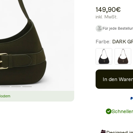
149,90€
inkl. MwSt.
Für jede Bestell
Farbe:
DARK G
In den Ware
Modern
Schnelle
Designed i