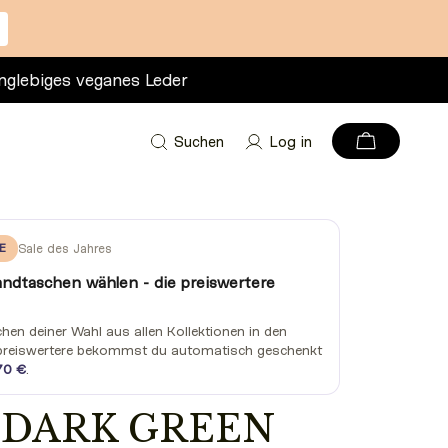
nglebiges veganes Leder
Suchen
Log in
E
Sale des Jahres
andtaschen wählen - die preiswertere
en deiner Wahl aus allen Kollektionen in den
preiswertere bekommst du automatisch geschenkt
70 €
.
 DARK GREEN