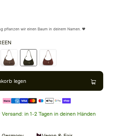
ung pflanzen wir einen Baum in deinem Namen. 🖤
REEN
nkorb legen
Modelgröße: 1.71m
r Versand: in 1-2 Tagen in deinen Händen
n Germany
Vegan & Fair