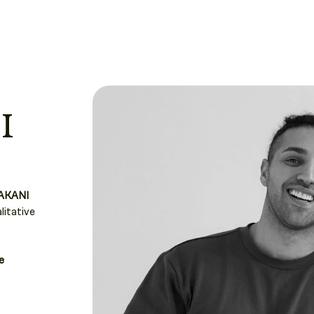
I
AKANI
litative
e