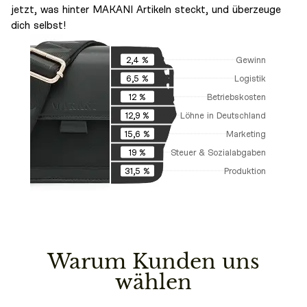
jetzt, was hinter MAKANI Artikeln steckt, und überzeuge
dich selbst!
Gewinn
2,4 %
Logistik
6,5 %
Betriebskosten
12 %
Löhne in Deutschland
12,9 %
Marketing
15,6 %
Steuer & Sozialabgaben
19 %
Produktion
31,5 %
Warum Kunden uns
wählen