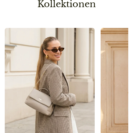
Kollektionen
Vorbestellung
Sollte ein Teil deiner Lieferung erst später lieferbar
sein, senden wir die Bestellung erst dann raus, wenn
auch die zweite/dritte Ware auf Lager ist.
So sparen wir einen Versandweg und belasten die
Umwelt nicht unnötig.
Pflegehinweis
Bitte vermeidet den Kontakt zu Desinfektionsmittel
oder anderen chemischen Substanzen, da die
Oberfläche dadurch angegriffen werden kann.