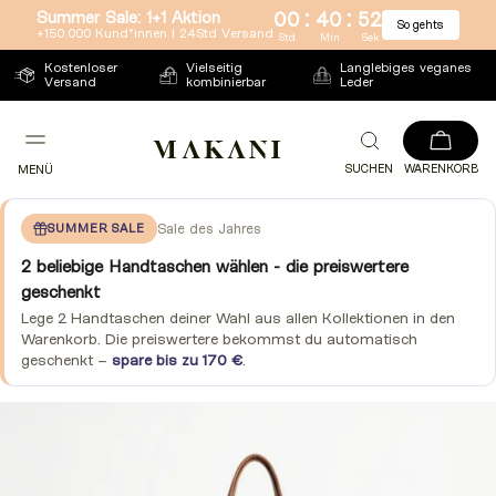
:
:
Summer Sale: 1+1 Aktion
00
40
51
So gehts
Direkt
+150.000 Kund*innen l 24Std Versand
Std
Min
Sek
zum
Kostenloser
Vielseitig
Langlebiges veganes
Versand
kombinierbar
Leder
Inhalt
SUCHEN
WARENKORB
MENÜ
SUMMER SALE
Sale des Jahres
2 beliebige Handtaschen wählen - die preiswertere
geschenkt
Lege 2 Handtaschen deiner Wahl aus allen Kollektionen in den
Warenkorb. Die preiswertere bekommst du automatisch
geschenkt –
spare bis zu 170 €
.
Zu
Produktinformationen
springen