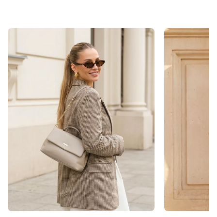
Vorbestellung
Sollte ein Teil deiner Lieferung erst später lieferbar
sein, senden wir die Bestellung erst dann raus, wenn
auch die zweite/dritte Ware auf Lager ist.
So sparen wir einen Versandweg und belasten die
Umwelt nicht unnötig.
Pflegehinweis
Bitte vermeidet den Kontakt zu Desinfektionsmittel
oder anderen chemischen Substanzen, da die
Oberfläche dadurch angegriffen werden kann.