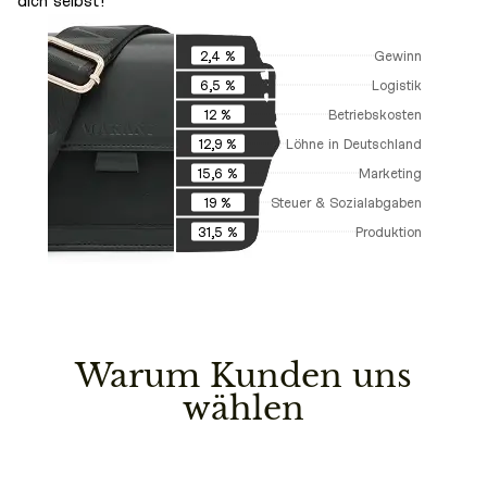
dich selbst!
Gewinn
2,4 %
Logistik
6,5 %
Betriebskosten
12 %
Löhne in Deutschland
12,9 %
Marketing
15,6 %
Steuer & Sozialabgaben
19 %
Produktion
31,5 %
Warum Kunden uns
wählen