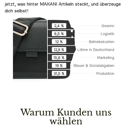
jetzt, was hinter MAKANI Artikeln steckt, und überzeuge
dich selbst!
Gewinn
2,4 %
Logistik
6,5 %
Betriebskosten
12 %
Löhne in Deutschland
12,9 %
Marketing
15,6 %
Steuer & Sozialabgaben
19 %
Produktion
31,5 %
Warum Kunden uns
wählen