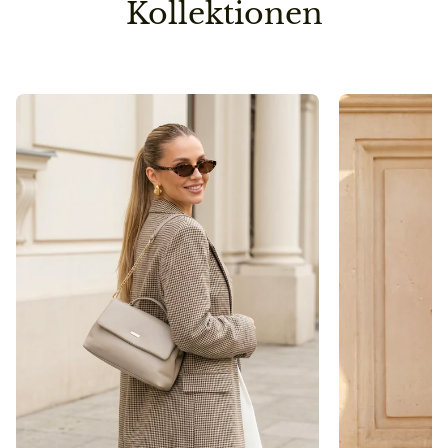
sein, senden wir die Bestellung erst dann raus, wenn
Kollektionen
auch die zweite/dritte Ware auf Lager ist.
So sparen wir einen Versandweg und belasten die
Umwelt nicht unnötig.
Pflegehinweis
Bitte vermeidet den Kontakt zu Desinfektionsmittel
oder anderen chemischen Substanzen, da die
Oberfläche dadurch angegriffen werden kann.