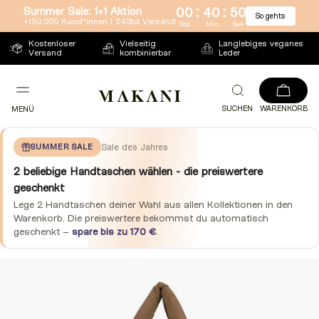
:
:
Summer Sale: 1+1 Aktion
00
40
49
So gehts
Direkt
+150.000 Kund*innen l 24Std Versand
Std
Min
Sek
zum
Kostenloser
Vielseitig
Langlebiges veganes
Versand
kombinierbar
Leder
Inhalt
SUCHEN
WARENKORB
MENÜ
SUMMER SALE
Sale des Jahres
2 beliebige Handtaschen wählen - die preiswertere
geschenkt
Lege 2 Handtaschen deiner Wahl aus allen Kollektionen in den
Warenkorb. Die preiswertere bekommst du automatisch
geschenkt –
spare bis zu 170 €
.
Zu
Produktinformationen
springen