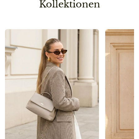
Kollektionen
Vorbestellung
Sollte ein Teil deiner Lieferung erst später lieferbar
sein, senden wir die Bestellung erst dann raus, wenn
auch die zweite/dritte Ware auf Lager ist.
So sparen wir einen Versandweg und belasten die
Umwelt nicht unnötig.
Pflegehinweis
Bitte vermeidet den Kontakt zu Desinfektionsmittel
oder anderen chemischen Substanzen, da die
Oberfläche dadurch angegriffen werden kann.