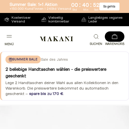
:
:
Summer Sale: 1+1 Aktion
00
40
51
So gehts
Direkt
+150.000 Kund*innen l 24Std Versand
Std
Min
Sek
zum
Kostenloser
Vielseitig
Langlebiges veganes
Versand
kombinierbar
Leder
Inhalt
SUCHEN
WARENKORB
MENÜ
SUMMER SALE
Sale des Jahres
2 beliebige Handtaschen wählen - die preiswertere
geschenkt
Lege 2 Handtaschen deiner Wahl aus allen Kollektionen in den
Warenkorb. Die preiswertere bekommst du automatisch
geschenkt –
spare bis zu 170 €
.
Zu
Produktinformationen
springen