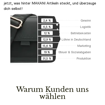
jetzt, was hinter MAKANI Artikeln steckt, und überzeuge
dich selbst!
Gewinn
2,4 %
Logistik
6,5 %
Betriebskosten
12 %
Löhne in Deutschland
12,9 %
Marketing
15,6 %
Steuer & Sozialabgaben
19 %
Produktion
31,5 %
Warum Kunden uns
wählen