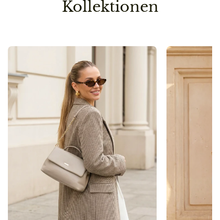
Kollektionen
Vorbestellung
Sollte ein Teil deiner Lieferung erst später lieferbar
sein, senden wir die Bestellung erst dann raus, wenn
auch die zweite/dritte Ware auf Lager ist.
So sparen wir einen Versandweg und belasten die
Umwelt nicht unnötig.
Pflegehinweis
Bitte vermeidet den Kontakt zu Desinfektionsmittel
oder anderen chemischen Substanzen, da die
Oberfläche dadurch angegriffen werden kann.