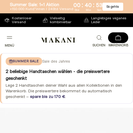
:
:
Summer Sale: 1+1 Aktion
00
40
52
So gehts
Direkt
+150.000 Kund*innen l 24Std Versand
Std
Min
Sek
zum
Kostenloser
Vielseitig
Langlebiges veganes
Versand
kombinierbar
Leder
Inhalt
SUCHEN
WARENKORB
MENÜ
SUMMER SALE
Sale des Jahres
2 beliebige Handtaschen wählen - die preiswertere
geschenkt
Lege 2 Handtaschen deiner Wahl aus allen Kollektionen in den
Warenkorb. Die preiswertere bekommst du automatisch
geschenkt –
spare bis zu 170 €
.
Zu
Produktinformationen
springen