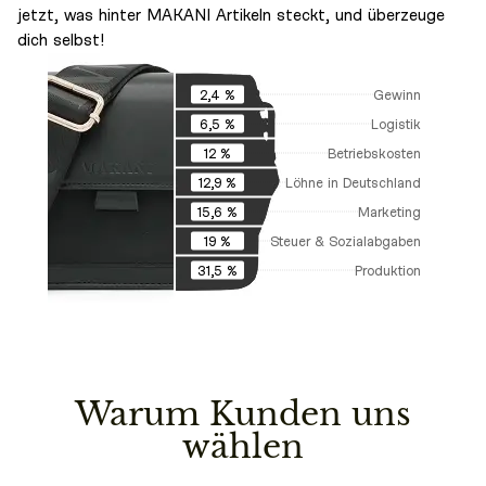
jetzt, was hinter MAKANI Artikeln steckt, und überzeuge
dich selbst!
Gewinn
2,4 %
Logistik
6,5 %
Betriebskosten
12 %
Löhne in Deutschland
12,9 %
Marketing
15,6 %
Steuer & Sozialabgaben
19 %
Produktion
31,5 %
Warum Kunden uns
wählen