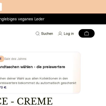
nglebiges veganes Leder
Suchen
Log in
E
Sale des Jahres
andtaschen wählen - die preiswertere
en deiner Wahl aus allen Kollektionen in den
preiswertere bekommst du automatisch geschenkt
70 €
.
E - CREME