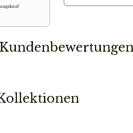
ungskauf
Vorbestellung
Sollte ein Teil deine
Bestellung erst dann
ist.
Kundenbewertunge
So sparen wir einen
Pflegehinweis
Bitte vermeidet den
chemischen Substanz
kann.
Kollektionen