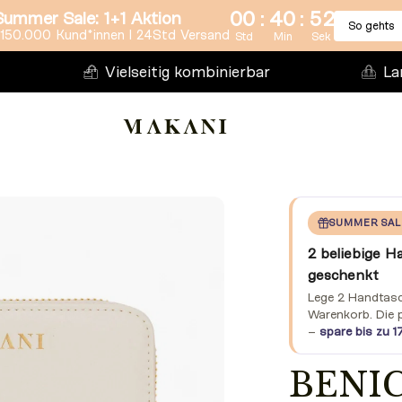
:
:
00
40
51
Summer Sale: 1+1 Aktion
So gehts
150.000 Kund*innen l 24Std Versand
Std
Min
Sek
Vielseitig kombinierbar
La
SUMMER SAL
2 beliebige H
geschenkt
Lege 2 Handtasch
Warenkorb. Die 
–
spare bis zu 1
BENIC