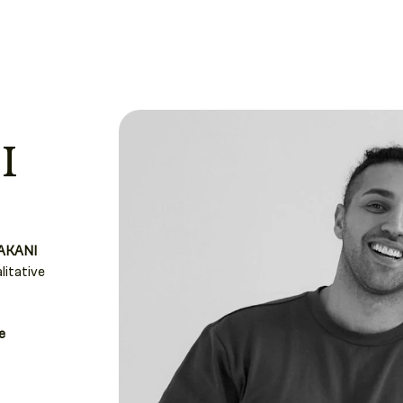
I
AKANI
litative
e