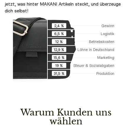
jetzt, was hinter MAKANI Artikeln steckt, und überzeuge
dich selbst!
Gewinn
2,4 %
Logistik
6,5 %
Betriebskosten
12 %
Löhne in Deutschland
12,9 %
Marketing
15,6 %
Steuer & Sozialabgaben
19 %
Produktion
31,5 %
Warum Kunden uns
wählen