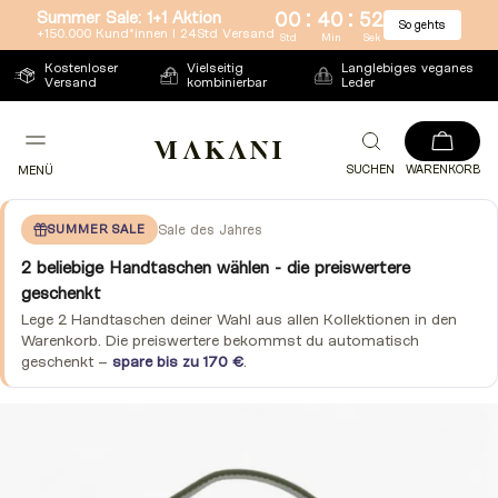
:
:
Summer Sale: 1+1 Aktion
00
40
51
So gehts
Direkt
+150.000 Kund*innen l 24Std Versand
Std
Min
Sek
zum
Kostenloser
Vielseitig
Langlebiges veganes
Versand
kombinierbar
Leder
Inhalt
SUCHEN
WARENKORB
MENÜ
SUMMER SALE
Sale des Jahres
2 beliebige Handtaschen wählen - die preiswertere
geschenkt
Lege 2 Handtaschen deiner Wahl aus allen Kollektionen in den
Warenkorb. Die preiswertere bekommst du automatisch
geschenkt –
spare bis zu 170 €
.
Zu
Produktinformationen
springen