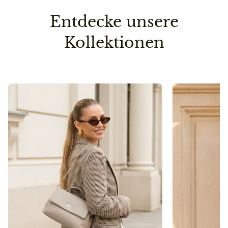
Österreich: Kostenfrei ab 49,90€
Entdecke unsere
Schweiz: 14,90€
Kollektionen
Vorbestellung
Sollte ein Teil deiner Lieferung erst später lieferbar
sein, senden wir die Bestellung erst dann raus, wenn
auch die zweite/dritte Ware auf Lager ist.
So sparen wir einen Versandweg und belasten die
Umwelt nicht unnötig.
Pflegehinweis
Bitte vermeidet den Kontakt zu Desinfektionsmittel
oder anderen chemischen Substanzen, da die
Oberfläche dadurch angegriffen werden kann.