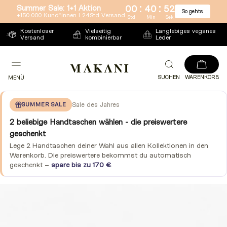
:
:
Summer Sale: 1+1 Aktion
00
40
51
So gehts
Direkt
+150.000 Kund*innen l 24Std Versand
Std
Min
Sek
zum
Kostenloser
Vielseitig
Langlebiges veganes
Versand
kombinierbar
Leder
Inhalt
SUCHEN
WARENKORB
MENÜ
SUMMER SALE
Sale des Jahres
2 beliebige Handtaschen wählen - die preiswertere
geschenkt
Lege 2 Handtaschen deiner Wahl aus allen Kollektionen in den
Warenkorb. Die preiswertere bekommst du automatisch
geschenkt –
spare bis zu 170 €
.
Zu
Produktinformationen
springen