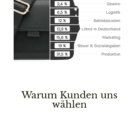
Gewinn
2,4 %
Logistik
6,5 %
Betriebskosten
12 %
Löhne in Deutschland
12,9 %
Marketing
15,6 %
Steuer & Sozialabgaben
19 %
Produktion
31,5 %
Warum Kunden uns
wählen