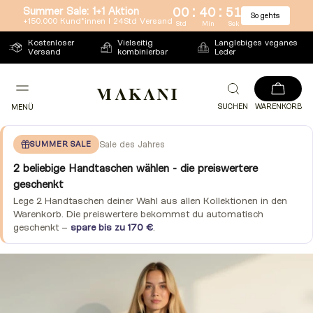
:
:
Summer Sale: 1+1 Aktion
00
40
51
So gehts
Direkt
+150.000 Kund*innen l 24Std Versand
Std
Min
Sek
zum
Kostenloser
Vielseitig
Langlebiges veganes
Versand
kombinierbar
Leder
Inhalt
SUCHEN
WARENKORB
MENÜ
SUMMER SALE
Sale des Jahres
2 beliebige Handtaschen wählen - die preiswertere
geschenkt
Lege 2 Handtaschen deiner Wahl aus allen Kollektionen in den
Warenkorb. Die preiswertere bekommst du automatisch
geschenkt –
spare bis zu 170 €
.
Zu
Produktinformationen
springen