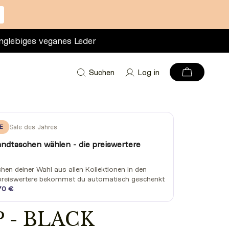
nglebiges veganes Leder
Suchen
Log in
E
Sale des Jahres
andtaschen wählen - die preiswertere
en deiner Wahl aus allen Kollektionen in den
preiswertere bekommst du automatisch geschenkt
70 €
.
 - BLACK