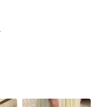
r Lieferung erst später lieferbar sein, senden wir die
 raus, wenn auch die zweite/dritte Ware auf Lager
n
 Versandweg und belasten die Umwelt nicht unnötig.
 Kontakt zu Desinfektionsmittel oder anderen
en, da die Oberfläche dadurch angegriffen werden