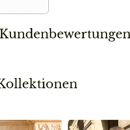
Vorbestellung
Sollte ein Teil deine
Bestellung erst dann
ist.
Kundenbewertunge
So sparen wir einen
Pflegehinweis
Bitte vermeidet den
chemischen Substanz
kann.
Kollektionen