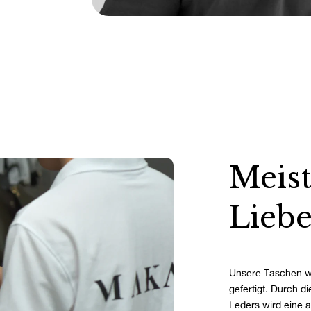
Meist
Liebe
Unsere Taschen w
gefertigt. Durch d
Leders wird eine 