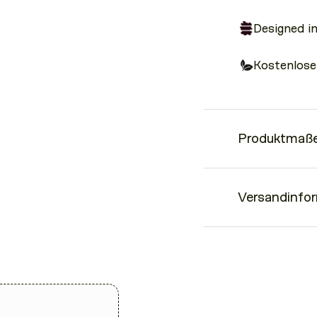
Designed i
Kostenlose
Produktmaße
• Perfektes Style U
Versandinfo
• längenverstellbar 
• Goldener Karabine
• ca. 1,5 cm breit
Lieferzeiten
Wir versenden inner