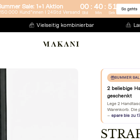
:
:
00
40
50
Summer Sale: 1+1 Aktion
So gehts
150.000 Kund*innen l 24Std Versand
Std
Min
Sek
Vielseitig kombinierbar
La
SUMMER SAL
2 beliebige H
geschenkt
Lege 2 Handtasch
Warenkorb. Die 
–
spare bis zu 1
STRAP