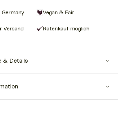
n Germany
Vegan & Fair
r Versand
Ratenkauf möglich
 & Details
pdate für deine Crossbody Bag
rmation
(111 cm - 124 cm)
r zum einfachen befestigen
halb von 24 Stunden