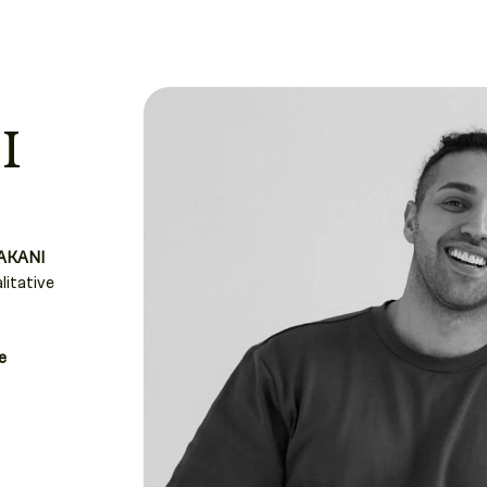
I
AKANI
litative
e