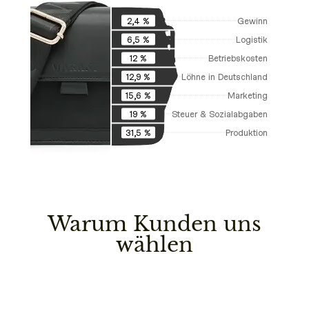
Gewinn
2,4 %
Logistik
6,5 %
Betriebskosten
12 %
Löhne in Deutschland
12,9 %
Marketing
15,6 %
Steuer & Sozialabgaben
19 %
Produktion
31,5 %
Warum Kunden uns
wählen