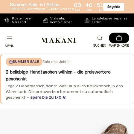
:
:
Summer Sale: 1+1 Aktion
00
40
51
So gehts
Direkt
+150.000 Kund*innen l 24Std Versand
Std
Min
Sek
zum
Kostenloser
Vielseitig
Langlebiges veganes
Versand
kombinierbar
Leder
Inhalt
SUCHEN
WARENKORB
MENÜ
SUMMER SALE
Sale des Jahres
2 beliebige Handtaschen wählen - die preiswertere
geschenkt
Lege 2 Handtaschen deiner Wahl aus allen Kollektionen in den
Warenkorb. Die preiswertere bekommst du automatisch
geschenkt –
spare bis zu 170 €
.
Zu
Produktinformationen
springen