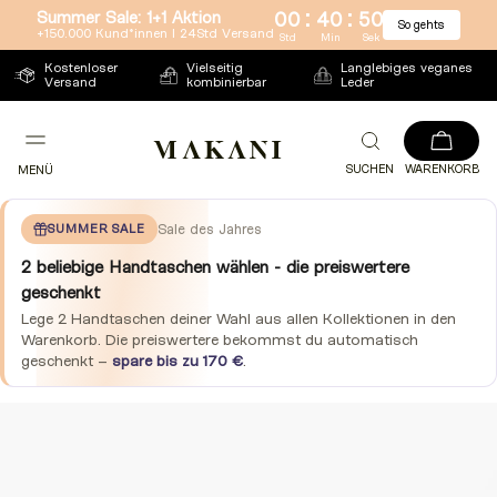
:
:
Summer Sale: 1+1 Aktion
00
40
49
So gehts
Direkt
+150.000 Kund*innen l 24Std Versand
Std
Min
Sek
zum
Kostenloser
Vielseitig
Langlebiges veganes
Versand
kombinierbar
Leder
Inhalt
SUCHEN
WARENKORB
MENÜ
SUMMER SALE
Sale des Jahres
2 beliebige Handtaschen wählen - die preiswertere
geschenkt
Lege 2 Handtaschen deiner Wahl aus allen Kollektionen in den
Warenkorb. Die preiswertere bekommst du automatisch
geschenkt –
spare bis zu 170 €
.
Zu
Produktinformationen
springen