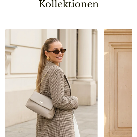
Kollektionen
Vorbestellung
Sollte ein Teil deiner Lieferung erst später lieferbar
sein, senden wir die Bestellung erst dann raus, wenn
auch die zweite/dritte Ware auf Lager ist.
So sparen wir einen Versandweg und belasten die
Umwelt nicht unnötig.
Pflegehinweis
Bitte vermeidet den Kontakt zu Desinfektionsmittel
oder anderen chemischen Substanzen, da die
Oberfläche dadurch angegriffen werden kann.