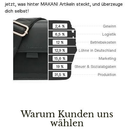
jetzt, was hinter MAKANI Artikeln steckt, und überzeuge
dich selbst!
Gewinn
2,4 %
Logistik
6,5 %
Betriebskosten
12 %
Löhne in Deutschland
12,9 %
Marketing
15,6 %
Steuer & Sozialabgaben
19 %
Produktion
31,5 %
Warum Kunden uns
wählen