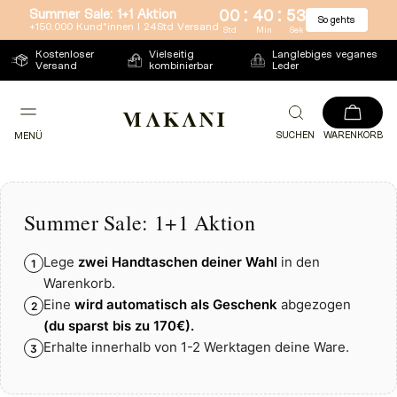
:
:
Summer Sale: 1+1 Aktion
00
40
53
So gehts
Direkt
+150.000 Kund*innen l 24Std Versand
Std
Min
Sek
zum
Kostenloser
Vielseitig
Langlebiges veganes
Versand
kombinierbar
Leder
Inhalt
SUCHEN
WARENKORB
MENÜ
Summer Sale: 1+1 Aktion
Lege
zwei Handtaschen deiner Wahl
in den
1
Warenkorb.
Eine
wird automatisch als Geschenk
abgezogen
2
(du sparst bis zu
170€).
Erhalte innerhalb von 1-2 Werktagen deine Ware.
3