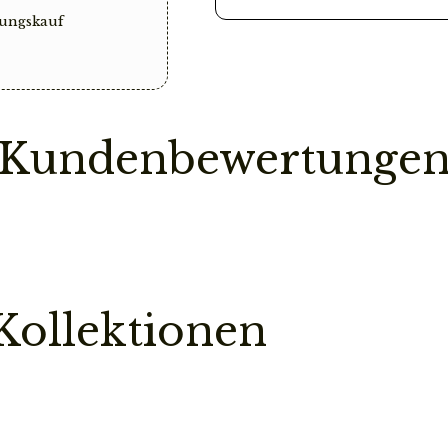
ungskauf
Vorbestellung
Sollte ein Teil deine
Bestellung erst dann
ist.
Kundenbewertunge
So sparen wir einen
Pflegehinweis
Bitte vermeidet den
chemischen Substanz
kann.
Kollektionen