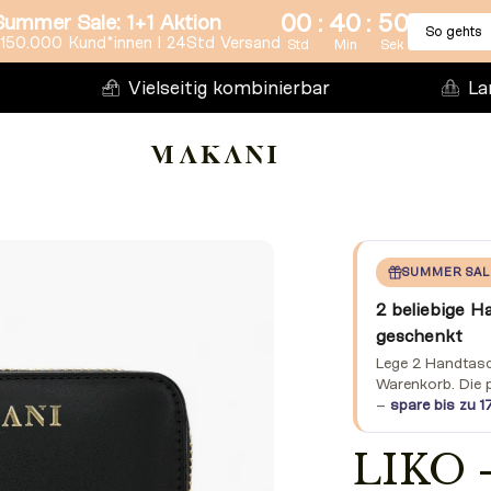
:
:
00
40
49
Summer Sale: 1+1 Aktion
So gehts
150.000 Kund*innen l 24Std Versand
Std
Min
Sek
Vielseitig kombinierbar
La
SUMMER SAL
2 beliebige H
geschenkt
Lege 2 Handtasch
Warenkorb. Die 
–
spare bis zu 1
LIKO 