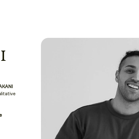
I
AKANI
litative
e