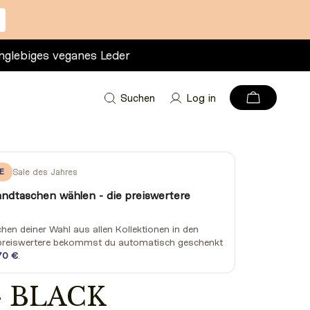
nglebiges veganes Leder
Suchen
Log in
E
Sale des Jahres
andtaschen wählen - die preiswertere
en deiner Wahl aus allen Kollektionen in den
preiswertere bekommst du automatisch geschenkt
70 €
.
- BLACK