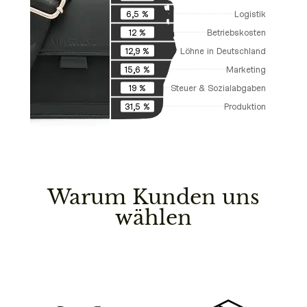
Logistik
6,5 %
Betriebskosten
12 %
Löhne in Deutschland
12,9 %
Marketing
15,6 %
Steuer & Sozialabgaben
19 %
Produktion
31,5 %
Warum Kunden uns
wählen