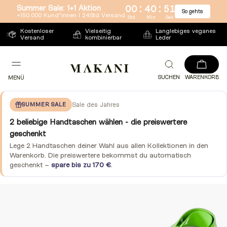
:
:
Summer Sale: 1+1 Aktion
00
40
50
So gehts
Direkt
+150.000 Kund*innen l 24Std Versand
Std
Min
Sek
zum
Kostenloser
Vielseitig
Langlebiges veganes
Versand
kombinierbar
Leder
Inhalt
SUCHEN
WARENKORB
MENÜ
SUMMER SALE
Sale des Jahres
2 beliebige Handtaschen wählen - die preiswertere
geschenkt
Lege 2 Handtaschen deiner Wahl aus allen Kollektionen in den
Warenkorb. Die preiswertere bekommst du automatisch
geschenkt –
spare bis zu 170 €
.
Zu
Produktinformationen
springen