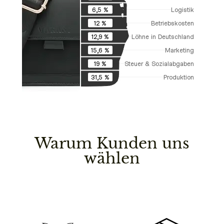
Logistik
6,5 %
Betriebskosten
12 %
Löhne in Deutschland
12,9 %
Marketing
15,6 %
Steuer & Sozialabgaben
19 %
Produktion
31,5 %
Warum Kunden uns
wählen