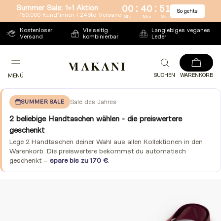
:
:
Summer Sale: 1+1 Aktion
00
40
51
So gehts
Direkt
+150.000 Kund*innen l 24Std Versand
Std
Min
Sek
zum
Kostenloser
Vielseitig
Langlebiges veganes
Versand
kombinierbar
Leder
Inhalt
SUCHEN
WARENKORB
MENÜ
SUMMER SALE
Sale des Jahres
2 beliebige Handtaschen wählen - die preiswertere
geschenkt
Lege 2 Handtaschen deiner Wahl aus allen Kollektionen in den
Warenkorb. Die preiswertere bekommst du automatisch
geschenkt –
spare bis zu 170 €
.
Zu
Produktinformationen
springen