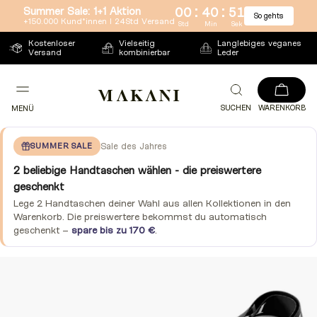
:
:
Summer Sale: 1+1 Aktion
00
40
51
So gehts
Direkt
+150.000 Kund*innen l 24Std Versand
Std
Min
Sek
zum
Kostenloser
Vielseitig
Langlebiges veganes
Versand
kombinierbar
Leder
Inhalt
SUCHEN
WARENKORB
MENÜ
SUMMER SALE
Sale des Jahres
2 beliebige Handtaschen wählen - die preiswertere
geschenkt
Lege 2 Handtaschen deiner Wahl aus allen Kollektionen in den
Warenkorb. Die preiswertere bekommst du automatisch
geschenkt –
spare bis zu 170 €
.
Zu
Produktinformationen
springen