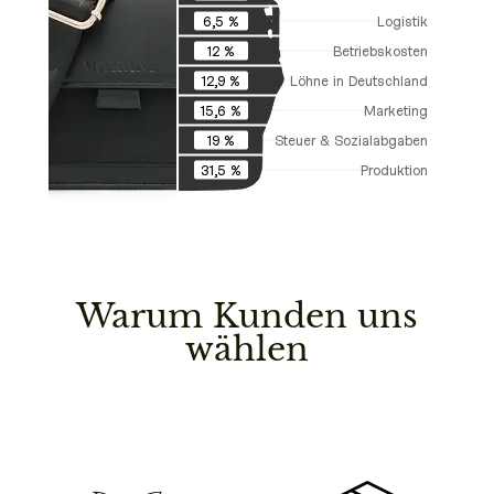
Logistik
6,5 %
Betriebskosten
12 %
Löhne in Deutschland
12,9 %
Marketing
15,6 %
Steuer & Sozialabgaben
19 %
Produktion
31,5 %
Warum Kunden uns
wählen