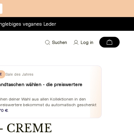
nglebiges veganes Leder
Suchen
Log in
E
Sale des Jahres
andtaschen wählen - die preiswertere
en deiner Wahl aus allen Kollektionen in den
preiswertere bekommst du automatisch geschenkt
70 €
.
- CREME