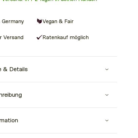
n Germany
Vegan & Fair
r Versand
Ratenkauf möglich
 & Details
cm x H 9,0 cm
hreibung
Glattlede
r für Scheine und Karten
ch
 richtig stylish – das Liam Wallet ist genau das, was
rmation
u Minimalismus und Eleganz liebst. Das hochwertige
On zu deiner
MAKANI
Crossbody Bag.
oldene Makani-Logo machen sie zu einem echten