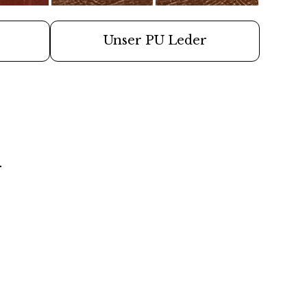
frei
rei ab 49,90€
Unser PU Leder
r Lieferung erst später lieferbar sein, senden wir die
 raus, wenn auch die zweite/dritte Ware auf Lager
n
 Versandweg und belasten die Umwelt nicht unnötig.
 Kontakt zu Desinfektionsmittel oder anderen
en, da die Oberfläche dadurch angegriffen werden