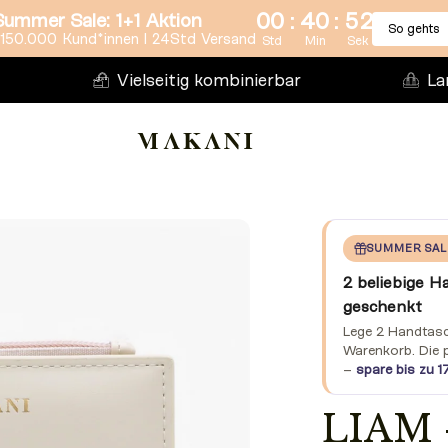
:
:
00
40
51
Summer Sale: 1+1 Aktion
So gehts
150.000 Kund*innen l 24Std Versand
Std
Min
Sek
Vielseitig kombinierbar
La
SUMMER SAL
2 beliebige H
geschenkt
Lege 2 Handtasch
Warenkorb. Die 
–
spare bis zu 1
LIAM 