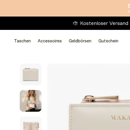
Direkt
+
zum
Inhalt
Kostenloser Versand
Taschen
Accessoires
Geldbörsen
Gutschein
Taschen
Taschen
Accessoires
Accessoires
Geldbörsen
Geldbörsen
Gutschein
Zu
Produktinformationen
springen