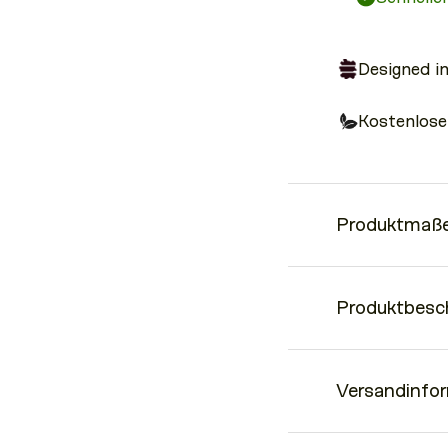
Designed i
Kostenlose
Produktmaße
· L 11,3 cm x B 2,3 
Produktbesc
· 100 % veganes PU 
· verschiedene Fäche
· separates Münzfa
Klein, praktisch und
Versandinfo
du brauchst, wenn d
Dein perfektes Add 
PU-Leder und das g