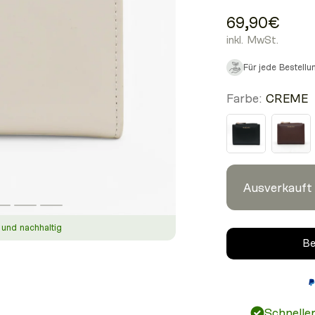
69,90€
inkl. MwSt.
Für jede Bestell
Farbe:
CREME
Ausverkauft
k und nachhaltig
Idealer 
Be
Schnelle