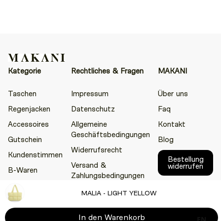
Kategorie
Rechtliches & Fragen
MAKANI
Taschen
Impressum
Über uns
Regenjacken
Datenschutz
Faq
Accessoires
Allgemeine
Kontakt
Geschäftsbedingungen
Gutschein
Blog
Widerrufsrecht
Kundenstimmen
Bestellung
Versand &
widerrufen
B-Waren
Zahlungsbedingungen
MALIA - LIGHT YELLOW
Facebook
LinkedIn
Instagram
TikTok
Pinterest
In den Warenkorb
EN