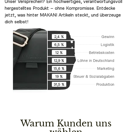
Unser Versprechen? Ein hochwertiges, verantwortungsvoll
hergestelltes Produkt – ohne Kompromisse. Entdecke
jetzt, was hinter MAKANI Artikeln steckt, und überzeuge
dich selbst!
Gewinn
2,4 %
Logistik
6,5 %
Betriebskosten
12 %
Löhne in Deutschland
12,9 %
Marketing
15,6 %
Steuer & Sozialabgaben
19 %
Produktion
31,5 %
Warum Kunden uns