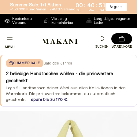
:
:
Summer Sale: 1+1 Aktion
00
40
51
So gehts
Direkt
+150.000 Kund*innen l 24Std Versand
Std
Min
Sek
zum
Kostenloser
Vielseitig
Langlebiges veganes
Versand
kombinierbar
Leder
Inhalt
SUCHEN
WARENKORB
MENÜ
SUMMER SALE
Sale des Jahres
2 beliebige Handtaschen wählen - die preiswertere
geschenkt
Lege 2 Handtaschen deiner Wahl aus allen Kollektionen in den
Warenkorb. Die preiswertere bekommst du automatisch
geschenkt –
spare bis zu 170 €
.
Zu
Produktinformationen
springen