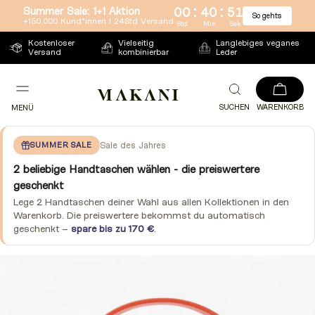
:
:
Summer Sale: 1+1 Aktion
00
40
50
So gehts
Direkt
+150.000 Kund*innen l 24Std Versand
Std
Min
Sek
zum
Kostenloser
Vielseitig
Langlebiges veganes
Versand
kombinierbar
Leder
Inhalt
SUCHEN
WARENKORB
MENÜ
SUMMER SALE
Sale des Jahres
2 beliebige Handtaschen wählen - die preiswertere
geschenkt
Lege 2 Handtaschen deiner Wahl aus allen Kollektionen in den
Warenkorb. Die preiswertere bekommst du automatisch
geschenkt –
spare bis zu 170 €
.
Zu
Produktinformationen
springen