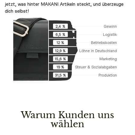
jetzt, was hinter MAKANI Artikeln steckt, und überzeuge
dich selbst!
Gewinn
2,4 %
Logistik
6,5 %
Betriebskosten
12 %
Löhne in Deutschland
12,9 %
Marketing
15,6 %
Steuer & Sozialabgaben
19 %
Produktion
31,5 %
Warum Kunden uns
wählen