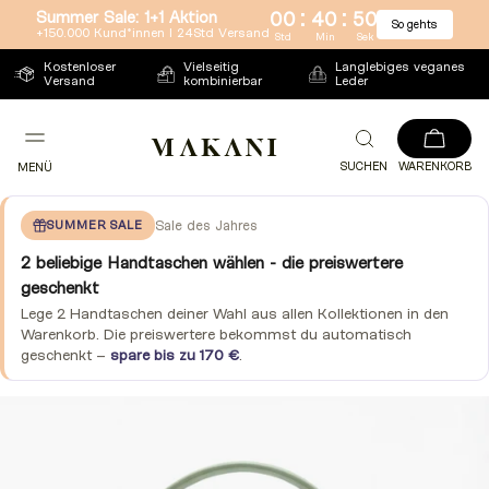
:
:
Summer Sale: 1+1 Aktion
00
40
50
So gehts
Direkt
+150.000 Kund*innen l 24Std Versand
Std
Min
Sek
zum
Kostenloser
Vielseitig
Langlebiges veganes
Versand
kombinierbar
Leder
Inhalt
SUCHEN
WARENKORB
MENÜ
SUMMER SALE
Sale des Jahres
2 beliebige Handtaschen wählen - die preiswertere
geschenkt
Lege 2 Handtaschen deiner Wahl aus allen Kollektionen in den
Warenkorb. Die preiswertere bekommst du automatisch
geschenkt –
spare bis zu 170 €
.
Zu
Produktinformationen
springen