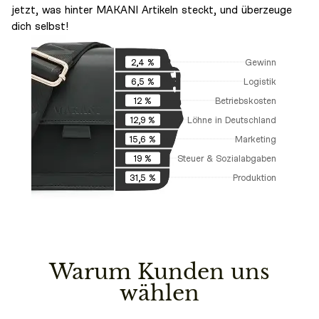
jetzt, was hinter MAKANI Artikeln steckt, und überzeuge
dich selbst!
Gewinn
2,4 %
Logistik
6,5 %
Betriebskosten
12 %
Löhne in Deutschland
12,9 %
Marketing
15,6 %
Steuer & Sozialabgaben
19 %
Produktion
31,5 %
Warum Kunden uns
wählen