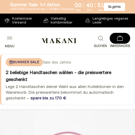
:
:
Summer Sale: 1+1 Aktion
00
40
51
So gehts
Direkt
+150.000 Kund*innen l 24Std Versand
Std
Min
Sek
zum
Kostenloser
Vielseitig
Langlebiges veganes
Versand
kombinierbar
Leder
Inhalt
SUCHEN
WARENKORB
MENÜ
SUMMER SALE
Sale des Jahres
2 beliebige Handtaschen wählen - die preiswertere
geschenkt
Lege 2 Handtaschen deiner Wahl aus allen Kollektionen in den
Warenkorb. Die preiswertere bekommst du automatisch
geschenkt –
spare bis zu 170 €
.
Zu
Produktinformationen
springen