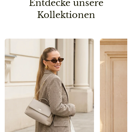
Entdecke unsere
Schweiz: 14,90€
Kollektionen
Vorbestellung
Sollte ein Teil deiner Lieferung erst später lieferbar
sein, senden wir die Bestellung erst dann raus, wenn
auch die zweite/dritte Ware auf Lager ist.
So sparen wir einen Versandweg und belasten die
Umwelt nicht unnötig.
Pflegehinweis
Bitte vermeidet den Kontakt zu Desinfektionsmittel
oder anderen chemischen Substanzen, da die
Oberfläche dadurch angegriffen werden kann.