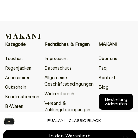
Kategorie
Rechtliches & Fragen
MAKANI
Taschen
Impressum
Über uns
Regenjacken
Datenschutz
Faq
Accessoires
Allgemeine
Kontakt
Geschäftsbedingungen
Gutschein
Blog
Widerrufsrecht
Kundenstimmen
Bestellung
Versand &
widerrufen
B-Waren
Zahlungsbedingungen
PUALANI - CLASSIC BLACK
Facebook
LinkedIn
Instagram
TikTok
Pinterest
In den Warenkorb
EN