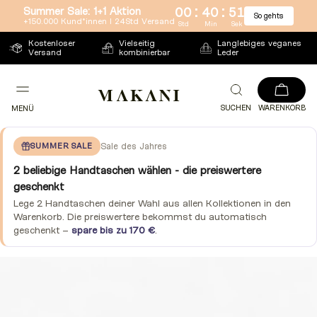
:
:
Summer Sale: 1+1 Aktion
00
40
51
So gehts
Direkt
+150.000 Kund*innen l 24Std Versand
Std
Min
Sek
zum
Kostenloser
Vielseitig
Langlebiges veganes
Versand
kombinierbar
Leder
Inhalt
SUCHEN
WARENKORB
MENÜ
SUMMER SALE
Sale des Jahres
2 beliebige Handtaschen wählen - die preiswertere
geschenkt
Lege 2 Handtaschen deiner Wahl aus allen Kollektionen in den
Warenkorb. Die preiswertere bekommst du automatisch
geschenkt –
spare bis zu 170 €
.
Zu
Produktinformationen
springen