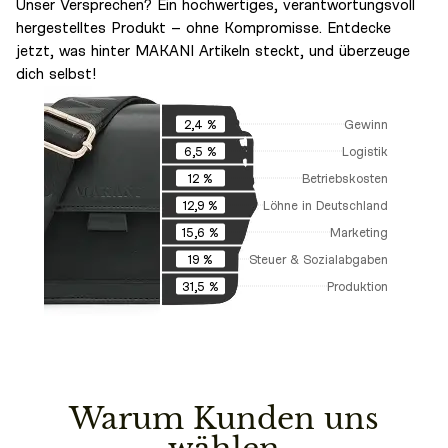
Unser Versprechen? Ein hochwertiges, verantwortungsvoll
hergestelltes Produkt – ohne Kompromisse. Entdecke
jetzt, was hinter MAKANI Artikeln steckt, und überzeuge
dich selbst!
Gewinn
2,4 %
Logistik
6,5 %
Betriebskosten
12 %
Löhne in Deutschland
12,9 %
Marketing
15,6 %
Steuer & Sozialabgaben
19 %
Produktion
31,5 %
Warum Kunden uns