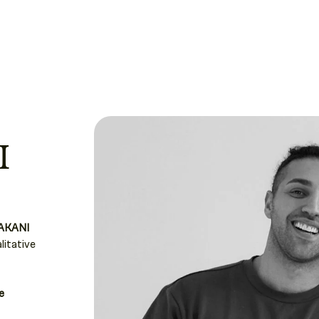
AKANI
litative
e