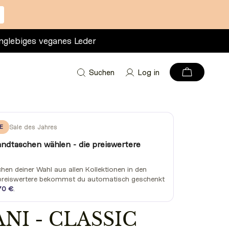
nglebiges veganes Leder
Suchen
Log in
E
Sale des Jahres
andtaschen wählen - die preiswertere
en deiner Wahl aus allen Kollektionen in den
preiswertere bekommst du automatisch geschenkt
70 €
.
I - CLASSIC DARK