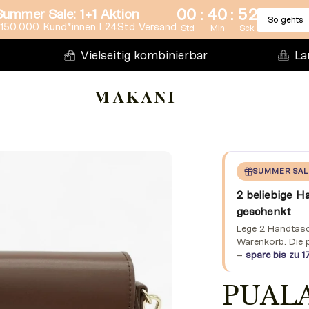
:
:
00
40
50
Summer Sale: 1+1 Aktion
So gehts
150.000 Kund*innen l 24Std Versand
Std
Min
Sek
Vielseitig kombinierbar
La
SUMMER SAL
2 beliebige H
geschenkt
Lege 2 Handtasch
Warenkorb. Die 
–
spare bis zu 1
PUALAN