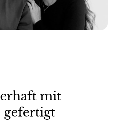
rhaft mit Liebe
gt
erden detailgenau aus hochwertigem PU-Leder