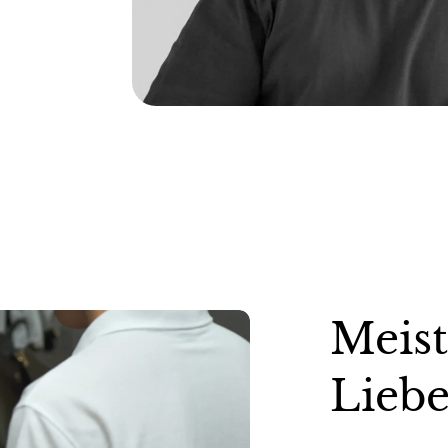
Meiste
geferti
Unsere Taschen w