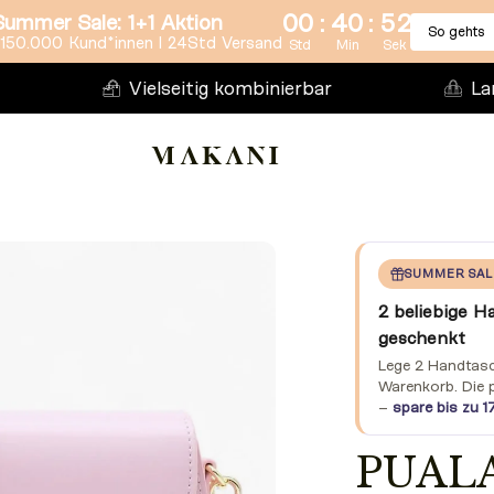
:
:
00
40
51
Summer Sale: 1+1 Aktion
So gehts
150.000 Kund*innen l 24Std Versand
Std
Min
Sek
Vielseitig kombinierbar
La
SUMMER SAL
2 beliebige H
geschenkt
Lege 2 Handtasch
Warenkorb. Die 
–
spare bis zu 1
PUALA