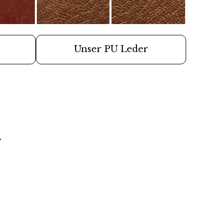
frei
rei ab 49,90€
Unser PU Leder
r Lieferung erst später lieferbar sein, senden wir die
 raus, wenn auch die zweite/dritte Ware auf Lager
n
 Versandweg und belasten die Umwelt nicht unnötig.
 Kontakt zu Desinfektionsmittel oder anderen
en, da die Oberfläche dadurch angegriffen werden