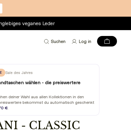
nglebiges veganes Leder
Suchen
Log in
E
Sale des Jahres
andtaschen wählen - die preiswertere
en deiner Wahl aus allen Kollektionen in den
preiswertere bekommst du automatisch geschenkt
70 €
.
NI - CLASSIC