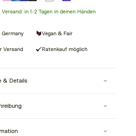
r Versand: in 1-2 Tagen in deinen Händen
n Germany
Vegan & Fair
r Versand
Ratenkauf möglich
 & Details
tatives PU Leder
hreibung
us Messing
x H 15,5 cm
e ist der perfekte Begleiter für alle, die Eleganz
rmation
iter Taschengurt