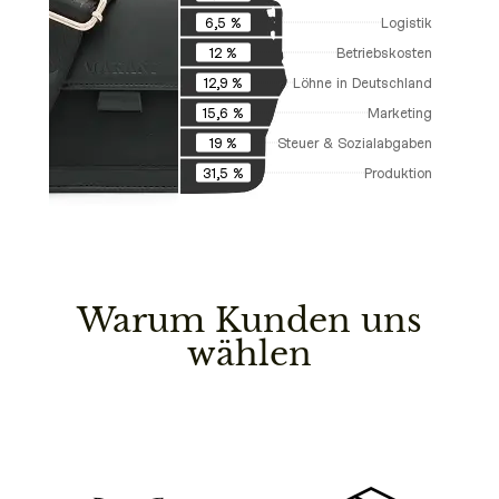
Logistik
6,5 %
Betriebskosten
12 %
Löhne in Deutschland
12,9 %
Marketing
15,6 %
Steuer & Sozialabgaben
19 %
Produktion
31,5 %
Warum Kunden uns
wählen