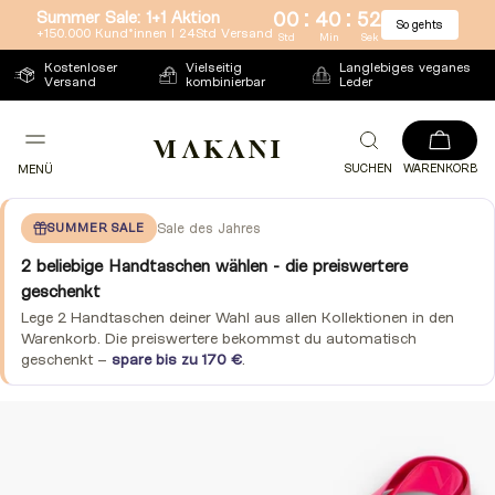
:
:
Summer Sale: 1+1 Aktion
00
40
51
So gehts
Direkt
+150.000 Kund*innen l 24Std Versand
Std
Min
Sek
zum
Kostenloser
Vielseitig
Langlebiges veganes
Versand
kombinierbar
Leder
Inhalt
SUCHEN
WARENKORB
MENÜ
SUMMER SALE
Sale des Jahres
2 beliebige Handtaschen wählen - die preiswertere
geschenkt
Lege 2 Handtaschen deiner Wahl aus allen Kollektionen in den
Warenkorb. Die preiswertere bekommst du automatisch
geschenkt –
spare bis zu 170 €
.
Zu
Produktinformationen
springen